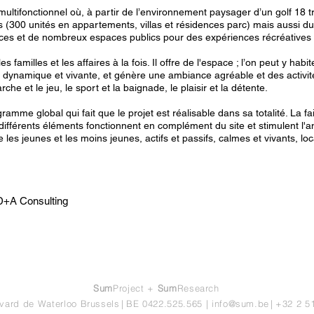
multifonctionnel où, à partir de l’environnement paysager d’un golf 18 t
es (300 unités en appartements, villas et résidences parc) mais aussi du
ces et de nombreux espaces publics pour des expériences récréatives e
s familles et les affaires à la fois. Il offre de l'espace ; l’on peut y habit
dynamique et vivante, et génère une ambiance agréable et des activit
he et le jeu, le sport et la baignade, le plaisir et la détente.
amme global qui fait que le projet est réalisable dans sa totalité. La f
férents éléments fonctionnent en complément du site et stimulent l'anima
les jeunes et les moins jeunes, actifs et passifs, calmes et vivants, loc
D+A Consulting
Sum
Project +
Sum
Research
vard de Waterloo Brussels
|
BE 0422.525.565
|
info@sum.be
|
+32 2 5