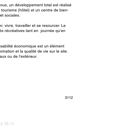
rous, un développement total est réalisé
 tourisme (hôtel) et un centre de bien-
t sociales.
er, vivre, travailler et se resourcer. Le
és récréatives tant en journée qu’en
aisabilité économique est un élément
tion et la qualité de vie sur le site.
aux ou de l’extérieur.
3112
12 70 11