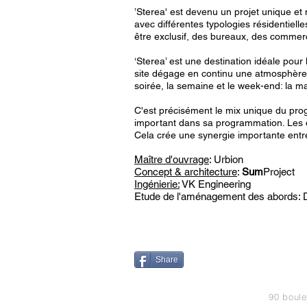
’Sterea' est devenu un projet unique et 
avec différentes typologies résidentiell
être exclusif, des bureaux, des commer
‘Sterea’ est une destination idéale pour le
site dégage en continu une atmosphère 
soirée, la semaine et le week-end: la marc
C'est précisément le mix unique du progr
important dans sa programmation. Les dif
Cela crée une synergie importante entre 
Maître d'ouvrage
: Urbion
Concept & architecture
:
Sum
Project
Ingénierie:
VK Engineering
Etude de l'aménagement des abords: 
Share
90 boule