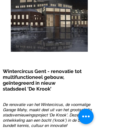
Wintercircus Gent - renovatie tot
multifunctioneel gebouw,
geïntegreerd in nieuw
stadsdeel ‘De Krook’
De renovatie van het Wintercircus, de voormalige
Garage Mahy, maakt deel uit van het grootschalig
stadsvernieuwingsproject ‘De Krook’. Deze nieuwe
ontwikkeling aan een bocht (‘krook’) in de Schelde
bundelt kennis, cultuur en innovatief
ondernemerschap; het vormt een ontmoetingsplek
voor alle Gentenaars. De wijk huisvest de wijk