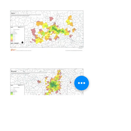
White paper ‘Beleidsplan
Ruimte Vlaanderen’