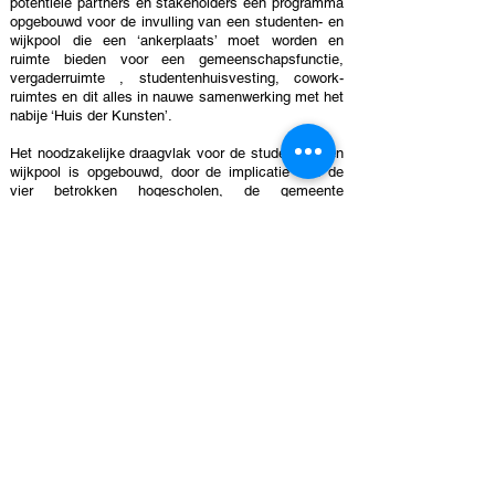
potentiële partners en stakeholders een programma
opgebouwd voor de invulling van een studenten- en
wijkpool die een ‘ankerplaats’ moet worden en
ruimte bieden voor een gemeenschapsfunctie,
vergaderruimte , studentenhuisvesting, cowork-
ruimtes en dit alles in nauwe samenwerking met het
nabije ‘Huis der Kunsten’.
Het noodzakelijke draagvlak voor de studenten- en
wijkpool is opgebouwd, door de implicatie van de
vier betrokken hogescholen, de gemeente
Schaarbeek en lokale, sociale organisaties. Naast
de verschillende samenwerkingsmodaliteiten
werden ook de noden inzake financiële investering,
beheer en uitbating van de faciliteiten met de
verschillende stakeholders afgesproken. Er is aldus
een soliede basis aangereikt waarop deze
sleutelpartners in het beheer van deze publieke
infrastructuur nu de werking kunnen verfijnen met
de tools die zijn ontwikkeld.
Intussen werd de architectuurwedstrijd opgestart op
basis van het programma en de randvoorwaarden
bepaald in de studie.
Deze haalbaarheidsstudie, die onder bijzondere
omstandigheden (Covid), door een flexibele en