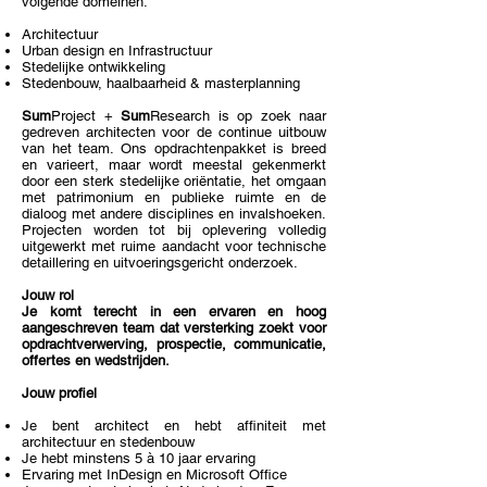
volgende domeinen:
Architectuur
Urban design en Infrastructuur
Stedelijke ontwikkeling
Stedenbouw, haalbaarheid & masterplanning
Sum
Project +
Sum
Research
is op zoek naar
gedreven architecten voor de continue uitbouw
van het team. Ons opdrachtenpakket is breed
en varieert, maar wordt meestal gekenmerkt
door een sterk stedelijke oriëntatie, het omgaan
met patrimonium en publieke ruimte en de
dialoog met andere disciplines en invalshoeken.
Projecten worden tot bij oplevering volledig
uitgewerkt met ruime aandacht voor technische
detaillering en uitvoeringsgericht onderzoek.
Jouw rol
Je komt terecht in een ervaren en hoog
aangeschreven team dat versterking zoekt voor
opdrachtverwerving, prospectie, communicatie,
offertes en wedstrijden.
Jouw profiel
Je bent architect en hebt affiniteit met
architectuur en stedenbouw
Je hebt minstens 5 à 10 jaar ervaring
Ervaring met InDesign en Microsoft Office