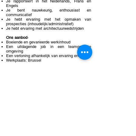
Je rapporteert in het Nederlands, Frans en
Engels
Je bent nauwkeurig, enthousiast en
communicatief
Je hebt ervaring met het opmaken van
prospecties (inhoudelijk/administratief)
Je hebt ervaring met architectuurwedstrijden
Ons aanbod
-
​Boeiende en gevarieerde werkinhoud
Een uitdagende job in een teamgerichte
omgeving
Een verloning afhankelijk van ervaring en kennis
Werkplaats: Brussel
Kandidaturen (motivatiebrief, cv en portfolio)
richten aan:
Sum
Project +
Sum
Research
Waterloolaan 90
1000 Brussel
info@sum.be
www.sum.be
Vertrouwelijke behandeling gegarandeerd.
Sum
Project +
Sum
Research
90 boulevard de Waterloo Brussels